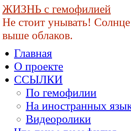
ЖИЗНЬ с гемофилией
Не стоит унывать! Солнце 
выше облаков.
Skip
Главная
to
content
О проекте
ССЫЛКИ
По гемофилии
На иностранных язы
Видеоролики