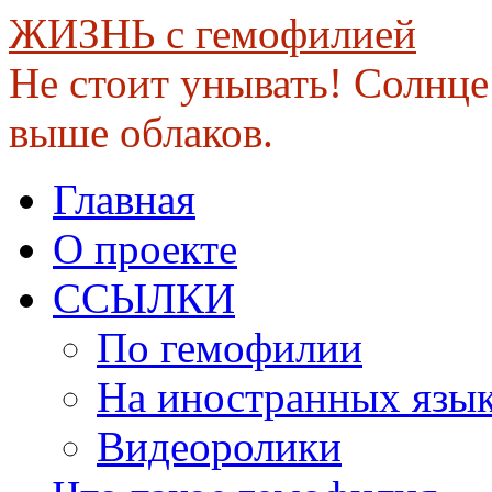
ЖИЗНЬ с гемофилией
Не стоит унывать! Солнце 
выше облаков.
Skip
Главная
to
content
О проекте
ССЫЛКИ
По гемофилии
На иностранных язы
Видеоролики