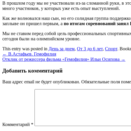
В прошлом году мы не участвовали из-за сломанной руки, в это
много участников, у которых уже есть опыт выступлений.
Как же волновался наш сын, но его солидная группа поддержк
заплыве он пришел первым, а
по итогам соревнований занял I
Мы не ставим перед собой цель профессиональных спортивных 
сегодня были на олимпийском уровне.
This entry was posted in
День за днем
,
От 3 до 6 лет
,
Спорт
. Book
←
В.Астафьев. Гемофилия
Отклик от режиссера фильма «Гемофилия» Ильи Осипова
→
Добавить комментарий
Ваш адрес email не будет опубликован.
Обязательные поля пом
Комментарий
*