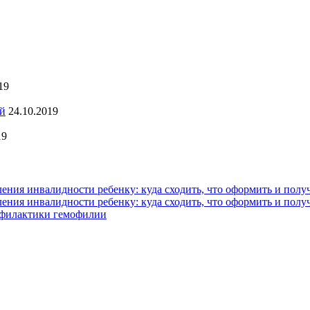
19
ей
24.10.2019
19
ния инвалидности ребенку: куда сходить, что оформить и полу
ния инвалидности ребенку: куда сходить, что оформить и полу
офилактики гемофилии