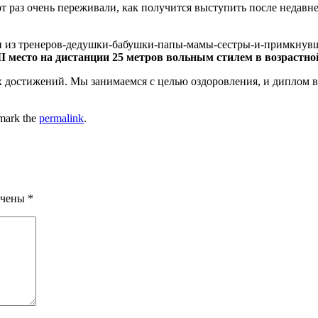
т раз очень переживали, как получится выступить после недавне
и из тренеров-дедушки-бабушки-папы-мамы-сестры-и-примкнувших
I место на дистанции 25 метров вольным стилем в возрастной 
достижений. Мы занимаемся с целью оздоровления, и диплом вы
mark the
permalink
.
ечены
*