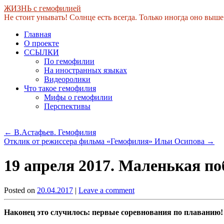
ЖИЗНЬ с гемофилией
Не стоит унывать! Солнце есть всегда. Только иногда оно выше
Skip
Главная
to
О проекте
content
ССЫЛКИ
По гемофилии
На иностранных языках
Видеоролики
Что такое гемофилия
Мифы о гемофилии
Перспективы
←
В.Астафьев. Гемофилия
Отклик от режиссера фильма «Гемофилия» Ильи Осипова
→
19 апреля 2017. Маленькая по
Posted on
20.04.2017
|
Leave a comment
Наконец это случилось: первые соревнования по плаванию!