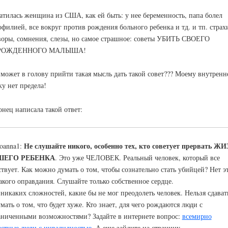
атилась женщина из США, как ей быть: у нее беременность, папа болел
офилией, все вокруг против рождения больного ребенка и тд. и тп. страх
воры, сомнения, слезы, но самое страшное: советы УБИТЬ СВОЕГО
РОЖДЕННОГО МАЛЫША!
 может в голову прийти такая мысль дать такой совет??? Моему внутренн
ку нет предела!
онец написала такой ответ:
Не слушайте никого, особенно тех, кто советует прервать Ж
Joanna1:
ШЕГО РЕБЕНКА
. Это уже ЧЕЛОВЕК. Реальный человек, который все
ствует. Как можно думать о том, чтобы сознательно стать убийцей? Нет э
акого оправдания. Слушайте только собственное сердце.
 никаких сложностей, какие бы не мог преодолеть человек. Нельзя сдават
мать о том, что будет хуже. Кто знает, для чего рождаются люди с
аниченными возможностями? Задайте в интернете вопрос:
всемирно
естные люди с инвалидностью
. А еще зайдите на страницу