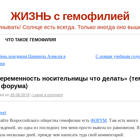
ЖИЗНЬ с гемофилией
унывать! Солнце есть всегда. Только иногда оно выш
ЧТО ТАКОЕ ГЕМОФИЛИЯ
ень рождения Царевича Алексея в
С новым учебным год
ани
еременность носительницы что делать» (те
 форума)
ed on
26.08.2016
|
Leave a comment
сайте Всероссийского общества гемофилии есть
ФОРУМ
. Там есть много
уждений, но одна из последних тем меня просто вывела из равновесия. Я
ала несколько дней, прежде чем написать туда свой комментарий.