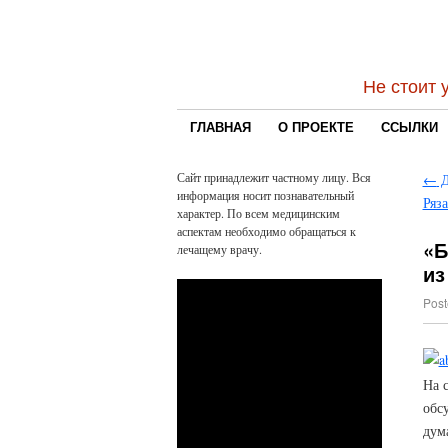
Не стоит 
ГЛАВНАЯ
О ПРОЕКТЕ
ССЫЛКИ
Сайт принадлежит частному лицу. Вся
←
Д
информация носит познавательный
Ряз
характер. По всем медицинским
аспектам необходимо обращаться к
«Б
лечащему врачу.
из
Post
На 
обс
дум