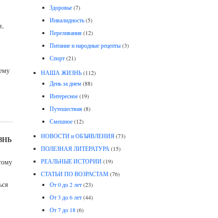
Здоровье
(7)
Инвалидность
(5)
и,
Переливания
(12)
Питание и народные рецепты
(3)
Спорт
(21)
ему
НАША ЖИЗНЬ
(112)
День за днем
(88)
Интересное
(19)
Путешествия
(8)
Смешное
(12)
НОВОСТИ и ОБЪЯВЛЕНИЯ
(73)
ИЗНЬ
ПОЛЕЗНАЯ ЛИТЕРАТУРА
(15)
тому
РЕАЛЬНЫЕ ИСТОРИИ
(19)
СТАТЬИ ПО ВОЗРАСТАМ
(76)
ься
От 0 до 2 лет
(23)
От 3 до 6 лет
(44)
От 7 до 18
(6)