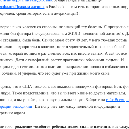
мофилия.Правила жизни»
в Facebook — там есть истории известных люде
офилией, среди которых есть и американцы!!!
оворю не как человек со стороны, не знающий эту болезнь. Я прекрасно з
 жили без фактора (не существовали, а ЖИЛИ полноценной жизнью!). Д
 страдания, была боль. Сейчас моем брату 49 лет, у него тяжелая форма
офилии, эндопротезы в коленях, но это удивительный и жизнелюбивый
век, который во много раз сильнее всех нас вместе взятых. А сейчас все
енилось. Дети с гемофилией растут практически обычными людьми. И
ицина идет семимильными шагами в направлении полного избавления о
й болезни. И уверена, что это будет уже при жизни моего сына.
верена, что в США тоже есть возможность поддержки фактором. Есть фо
 люди. Такое представление, что вы читаете какие-то другие материалы,
ашилки, а вы узнайте, как живут реальные люди. Зайдите на
сайт Всемир
ерации гемофилии
! Вы получите там массу полезной информации и
кретные адреса.
рождение «особого» ребенка может сильно изменить вас саму
ме того,