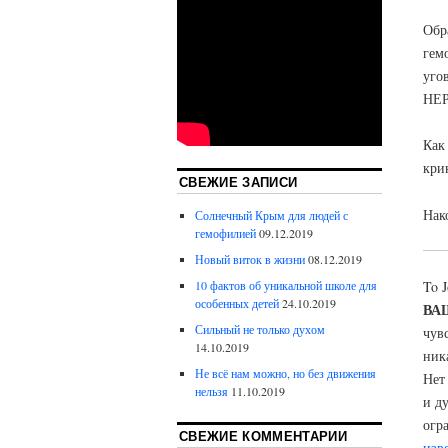
Обр
гем
уго
НЕ
Как
кри
СВЕЖИЕ ЗАПИСИ
Нак
Солнечный Крым для людей с
гемофилией
09.12.2019
Новый виток в жизни
08.12.2019
10 фактов об уникальной школе для
To 
особенных детей
24.10.2019
ВА
Сильный не только духом
чув
14.10.2019
ник
Не всё нам можно, но без движения
Нет
нельзя
11.10.2019
и ду
огр
СВЕЖИЕ КОММЕНТАРИИ
изв