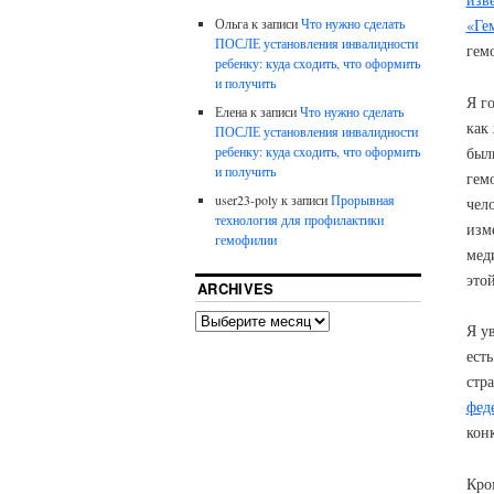
Ольга
к записи
Что нужно сделать
«Ге
ПОСЛЕ установления инвалидности
гем
ребенку: куда сходить, что оформить
и получить
Я г
Елена
к записи
Что нужно сделать
как
ПОСЛЕ установления инвалидности
были
ребенку: куда сходить, что оформить
и получить
гем
user23-poly
к записи
Прорывная
чело
технология для профилактики
изм
гемофилии
мед
это
ARCHIVES
Я у
есть
стр
фед
кон
Кро