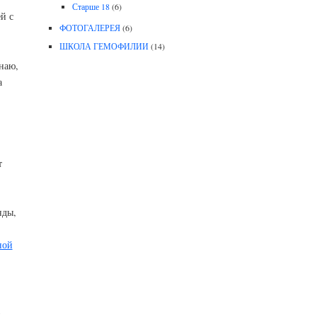
Старше 18
(6)
й с
ФОТОГАЛЕРЕЯ
(6)
ШКОЛА ГЕМОФИЛИИ
(14)
наю,
а
т
нды,
ной
,