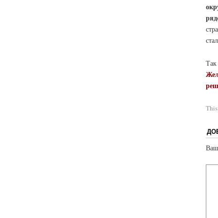
окр
ряд
стр
ста
Так
Жел
реш
This
ДО
Ваш