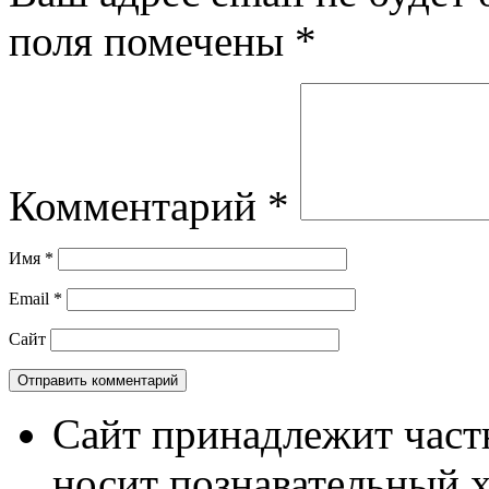
поля помечены
*
Комментарий
*
Имя
*
Email
*
Сайт
Сайт принадлежит част
носит познавательный 