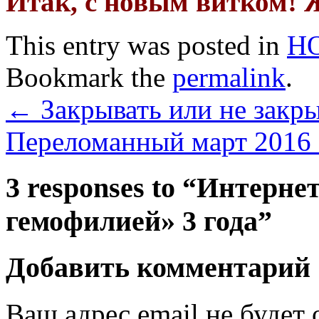
Итак, с новым витком! 
This entry was posted in
Н
Bookmark the
permalink
.
←
Закрывать или не закры
Переломанный март 2016
3 responses to “
Интернет
гемофилией» 3 года
”
Добавить комментарий
Ваш адрес email не будет 