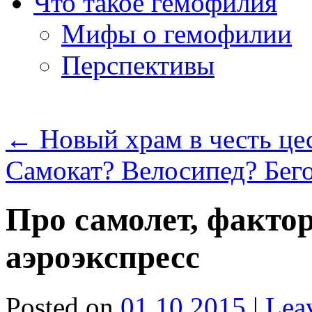
Что такое гемофилия
Мифы о гемофилии
Перспективы
←
Новый храм в честь це
Самокат? Велосипед? Бег
Про самолет, фактор
аэроэкспресс
Posted on
01.10.2015
|
Lea