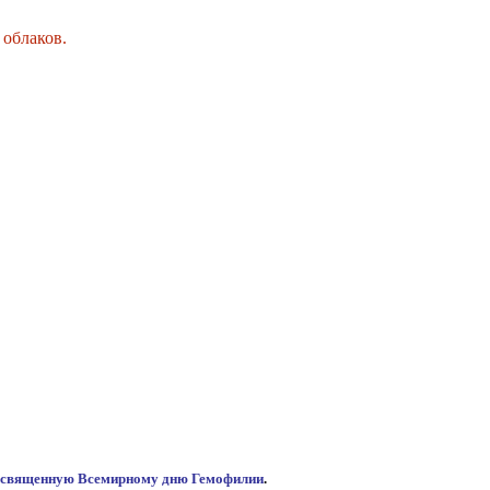
 облаков.
посвященную Всемирному дню Гемофилии
.