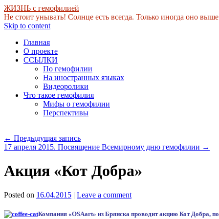
ЖИЗНЬ с гемофилией
Не стоит унывать! Солнце есть всегда. Только иногда оно выше
Skip to content
Главная
О проекте
ССЫЛКИ
По гемофилии
На иностранных языках
Видеоролики
Что такое гемофилия
Мифы о гемофилии
Перспективы
←
Предыдущая запись
17 апреля 2015. Посвящение Всемирному дню гемофилии
→
Акция «Кот Добра»
Posted on
16.04.2015
|
Leave a comment
Компания «OSAart» из Брянска проводит акцию Кот Добра, 