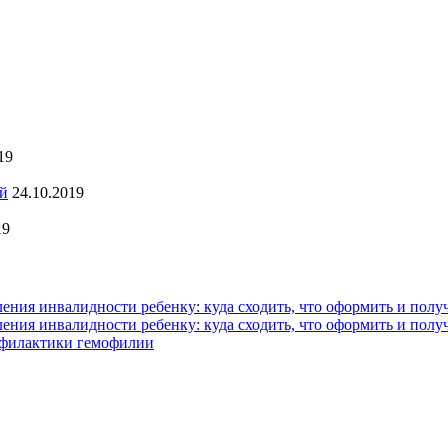
19
ей
24.10.2019
19
ния инвалидности ребенку: куда сходить, что оформить и полу
ния инвалидности ребенку: куда сходить, что оформить и полу
офилактики гемофилии