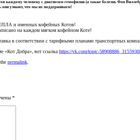
в каждому человеку с диагнозом гемофилия (а также болезнь Фон Виллеб
 они узнают, что мы их поддерживаем!
ПЛА и именных кофейных Котов!
написано на каждом мягком кофейном Коте!
ставка в соответствии с тарифными планами транспортных компа
е «Кот Добра», вот ссылка
https://vk.com/topic-58908886_3155930
 the
permalink
.
ечены
*