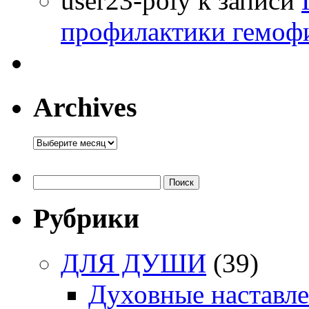
user23-poly
к записи
профилактики гемоф
Archives
Archives
Найти:
Рубрики
ДЛЯ ДУШИ
(39)
Духовные наставл