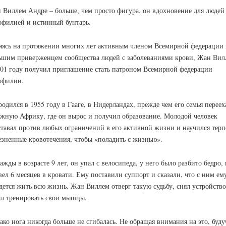
 Виллем Андре – больше, чем просто фигура, он вдохновение для людей 
офилией и истинный бунтарь.
яясь на протяжении многих лет активным членом Всемирной федерации 
ьшим приверженцем сообщества людей с заболеваниями крови, Жан Вил
001 году получил приглашение стать патроном Всемирной федерации
офилии.
одился в 1955 году в Гааге, в Нидерландах, прежде чем его семья переех
жную Африку, где он вырос и получил образование. Молодой человек
ставал против любых ограничений в его активной жизни и научился терп
езненные кровотечения, чтобы «поладить с жизнью».
жды в возрасте 9 лет, он упал с велосипеда, у него было разбито бедро, 
вел 6 месяцев в кровати. Ему поставили суппорт и сказали, что с ним ем
дется жить всю жизнь. Жан Виллем отверг такую судьбу, снял устройство
ал тренировать свои мышцы.
ако нога никогда больше не сгибалась. Не обращая внимания на это, буду