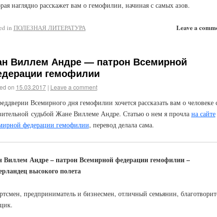
орая наглядно расскажет вам о гемофилии, начиная с самых азов.
Leave a comm
ed in
ПОЛЕЗНАЯ ЛИТЕРАТУРА
н Виллем Андре — патрон Всемирной
дерации гемофилии
ed on
15.03.2017
|
Leave a comment
реддверии Всемирного дня гемофилии хочется рассказать вам о человеке 
вительной судьбой Жане Виллеме Андре. Статью о нем я прочла
на сайте
мирной федерации гемофилии
, перевод делала сама.
 Виллем Андре – патрон Всемирной федерации гемофилии –
ерландец высокого полета
ртсмен, предприниматель и бизнесмен, отличный семьянин, благотворит
щик.