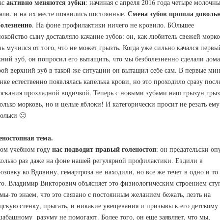
активно меняются зубки
ас
: начиная с апреля 2016 года четыре молочн
Смена зубов прошла доволь
али, и на их месте появились постоянные.
болезненно
. На фоне профилактики ничего не кровило. БОльшее
покойство сыну доставляло качание зубов: он, как любитель свежей морко
нь мучился от того, что не может грызть. Когда уже сильно качался первы
хний зуб, он попросил его вытащить, что мы безболезненно сделали дома
рой верхний зуб в такой же ситуации он вытащил себе сам. В первые ми
нке естественно появлялась капелька крови, но это проходило сразу посл
оскания прохладной водичкой. Теперь с новыми зубами наш грызун грыз
только морковь, но и целые яблоки! И категорически просит не резать ему
дольки 🙂
еностопная тема.
нас подводит правый голеностоп
том учебном году
: он предательски оп
колько раз даже на фоне нашей регулярной профилактики. Ездили в
озовку ко Вдовину, гемартроза не находили, но все же течет в одно и то
то. Владимир Викторович объясняет это физиологическим строением сту
мы-то знаем, что это связано с постоянным желанием бежать, лезть на
дскую стенку, прыгать, и никакие увещевания и призывы к его детскому
шабашному разуму не помогают. Более того, он еще заявляет, что мы,