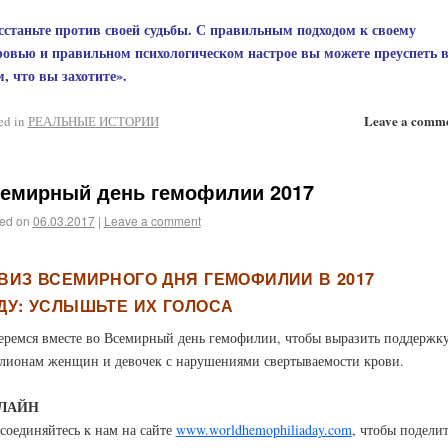
сстаньте против своей судьбы. С правильным подходом к своему
ровью и правильном психологическом настрое вы можете преуспеть 
м, что вы захотите».
Leave a comm
ed in
РЕАЛЬНЫЕ ИСТОРИИ
емирный день гемофилии 2017
ed on
06.03.2017
|
Leave a comment
ВИЗ ВСЕМИРНОГО ДНЯ ГЕМОФИЛИИ В 2017
ДУ:
УСЛЫШЬТЕ ИХ ГОЛОСА
еремся вместе во Всемирный день гемофилии, чтобы выразить поддержк
лионам женщин и девочек с нарушениями свертываемости крови.
ЛАЙН
соединяйтесь к нам на сайте
www.worldhemophiliaday.com
, чтобы поделит