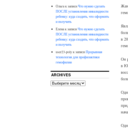
Жан
Ольга
к записи
Что нужно сделать
ПОСЛЕ установления инвалидности
гем
ребенку: куда сходить, что оформить
и получить
Явл
Елена
к записи
Что нужно сделать
бол
ПОСЛЕ установления инвалидности
в 2
ребенку: куда сходить, что оформить
и получить
гем
user23-poly
к записи
Прорывная
технология для профилактики
Он р
гемофилии
в Ю
вос
ARCHIVES
бол
Одна
про
при
нач
Одн