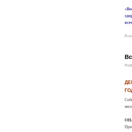
«Во
здо
все
Post
Вс
Post
ДЕ
ГО
Соб
мил
ОН
При