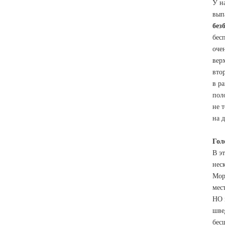
У н
вып
без
бес
оче
вер
вто
в ра
пол
не 
на 
Гол
В э
нес
Мор
мес
НО 
шве
бес