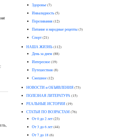
Здоровье
(7)
Инвалидность
(5)
ent
Переливания
(12)
Питание и народные рецепты
(3)
Спорт
(21)
НАША ЖИЗНЬ
(112)
День за днем
(88)
Интересное
(19)
с
Путешествия
(8)
Смешное
(12)
НОВОСТИ и ОБЪЯВЛЕНИЯ
(73)
ПОЛЕЗНАЯ ЛИТЕРАТУРА
(15)
РЕАЛЬНЫЕ ИСТОРИИ
(19)
СТАТЬИ ПО ВОЗРАСТАМ
(76)
От 0 до 2 лет
(23)
ель,
От 3 до 6 лет
(44)
От 7 до 18
(6)