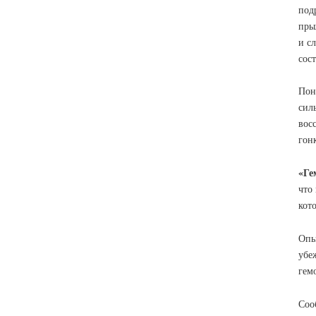
под
пры
и с
сост
Пон
сил
вос
гон
«Ге
что
кот
Опы
убе
гем
Соо