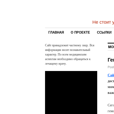
Не стоит 
ГЛАВНАЯ
О ПРОЕКТЕ
ССЫЛКИ
Сайт принадлежит частному лицу. Вся
MO
информация носит познавательный
характер. По всем медицинским
Ге
аспектам необходимо обращаться к
лечащему врачу.
Post
Сай
дос
мом
важ
Сег
гем