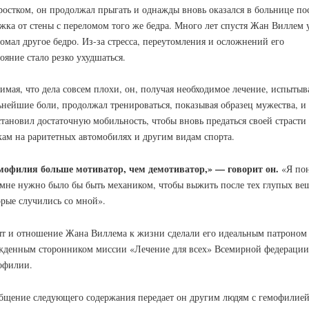
ростком, он продолжал прыгать и однажды вновь оказался в больнице по
жка от стены с переломом того же бедра. Много лет спустя Жан Виллем 
ломал другое бедро. Из-за стресса, переутомления и осложнений его
ояние стало резко ухудшаться.
имая, что дела совсем плохи, он, получая необходимое лечение, испытыв
ьнейшие боли, продолжал тренироваться, показывая образец мужества, и
становил достаточную мобильность, чтобы вновь предаться своей страсти
кам на раритетных автомобилях и другим видам спорта.
мофилия больше мотиватор, чем демотиватор,» — говорит он.
«Я пон
 мне нужно было бы быть механиком, чтобы выжить после тех глупых ве
орые случились со мной».
т и отношение Жана Виллема к жизни сделали его идеальным патроном
жденным сторонником миссии «Лечение для всех» Всемирной федерации
офилии.
бщение следующего содержания передает он другим людям с гемофилией