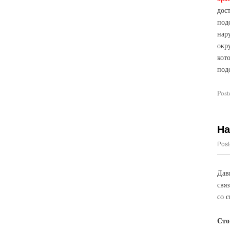
дос
под
нар
окр
кот
под
Post
На
Post
Дав
свя
со 
Сто