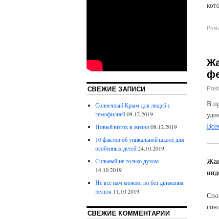
кот
Post
Жа
фе
Post
СВЕЖИЕ ЗАПИСИ
В п
Солнечный Крым для людей с
гемофилией
09.12.2019
уди
Все
Новый виток в жизни
08.12.2019
10 фактов об уникальной школе для
особенных детей
24.10.2019
Жан
Сильный не только духом
14.10.2019
нид
Не всё нам можно, но без движения
нельзя
11.10.2019
Спо
гон
СВЕЖИЕ КОММЕНТАРИИ