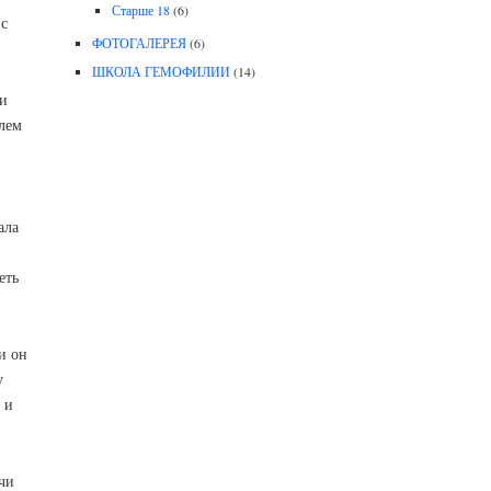
Старше 18
(6)
с
ФОТОГАЛЕРЕЯ
(6)
ШКОЛА ГЕМОФИЛИИ
(14)
и
лем
ала
еть
и он
у
 и
чи