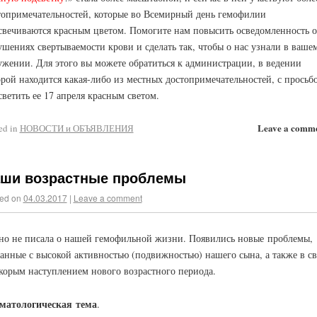
топримечательностей, которые во Всемирный день гемофилии
свечиваются красным цветом. Помогите нам повысить осведомленность о
ушениях свертываемости крови и сделать так, чтобы о нас узнали в ваше
ужении. Для этого вы можете обратиться к администрации, в ведении
орой находится какая-либо из местных достопримечательностей, с просьб
светить ее 17 апреля красным светом.
Leave a comm
ed in
НОВОСТИ и ОБЪЯВЛЕНИЯ
ши возрастные проблемы
ed on
04.03.2017
|
Leave a comment
но не писала о нашей гемофильной жизни. Появились новые проблемы,
занные с высокой активностью (подвижностью) нашего сына, а также в св
скорым наступлением нового возрастного периода.
матологическая тема
.