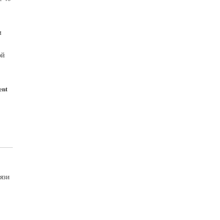
м
ой
ent
язи