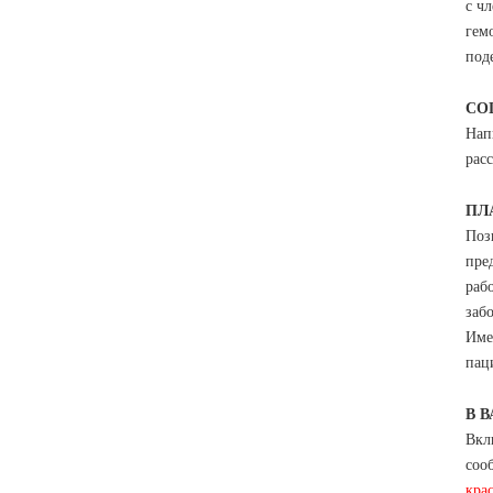
с ч
гем
под
СО
Нап
рас
ПЛ
Поз
пре
раб
заб
Име
пац
В 
Вкл
соо
кра