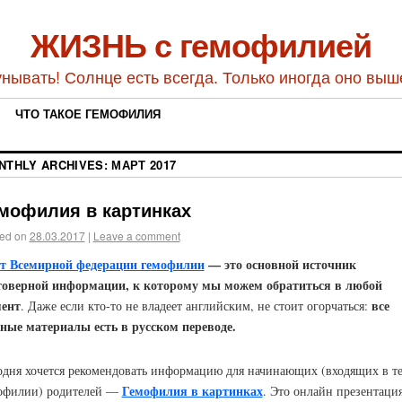
ЖИЗНЬ с гемофилией
унывать! Солнце есть всегда. Только иногда оно выш
ЧТО ТАКОЕ ГЕМОФИЛИЯ
NTHLY ARCHIVES:
МАРТ 2017
мофилия в картинках
ed on
28.03.2017
|
Leave a comment
т Всемирной федерации гемофилии
— это основной источник
товерной информации, к которому мы можем обратиться в любой
ент
все
. Даже если кто-то не владеет английским, не стоит огорчаться:
ные материалы есть в русском переводе.
одня хочется рекомендовать информацию для начинающих (входящих в т
Гемофилия в картинках
офилии) родителей —
. Это онлайн презентация